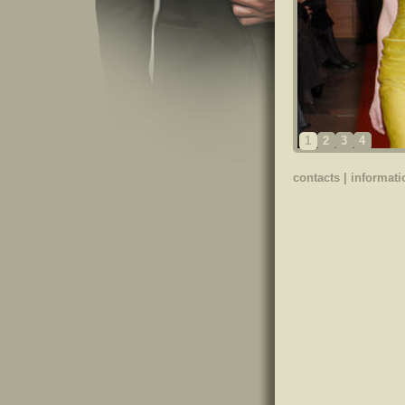
1
2
3
4
contacts
|
informati