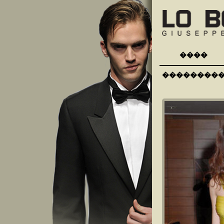
����
��������