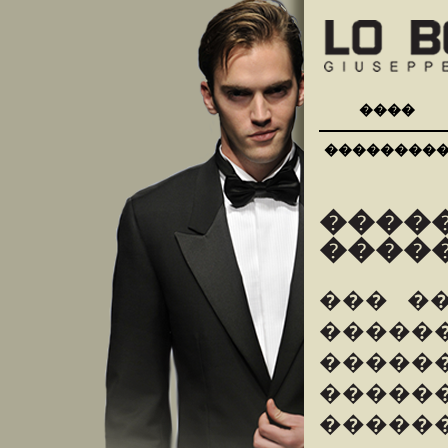
����
��������
����
�����
��� �
����
�������
�����
������