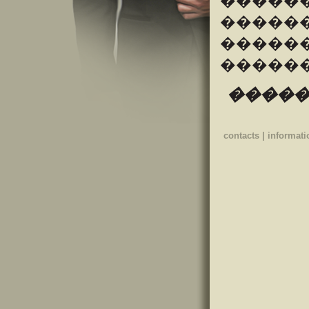
���
�����
�����
������
�������
contacts
|
informati