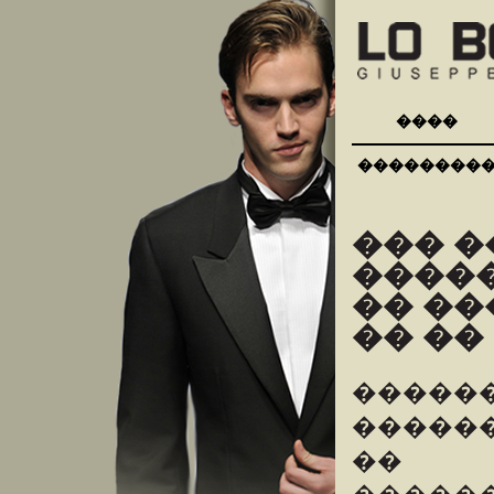
����
��������
��� 
����
�� ���
�� ��
�����
�������
�� 