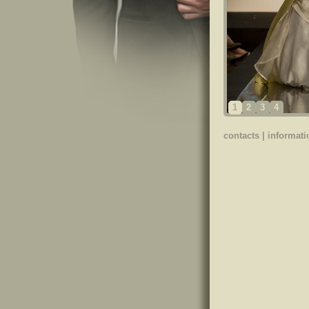
1
2
3
4
contacts
|
informati