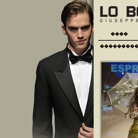
����
��������