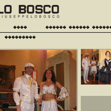
����
������
������
�����
���������