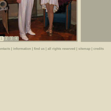
1
2
3
4
ontacts
|
information
|
find us
| all rights reserved |
sitemap
|
credits