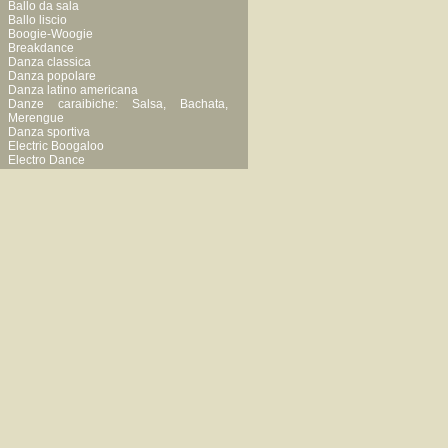
Ballo da sala
Ballo liscio
Boogie-Woogie
Breakdance
Danza classica
Danza popolare
Danza latino americana
Danze caraibiche: Salsa, Bachata,
Merengue
Danza sportiva
Electric Boogaloo
Electro Dance
Foxtrot
Hip-hop
Lap dance
Modern-jazz
Pogo
Rock acrobatico
Tango
Tip-tap
Balli folcloristici
Se non trovi esattamente quello che
cerchi possiamo realizzarlo
appositamente, anche a nolo.