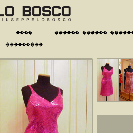
����
������
������
�����
���������