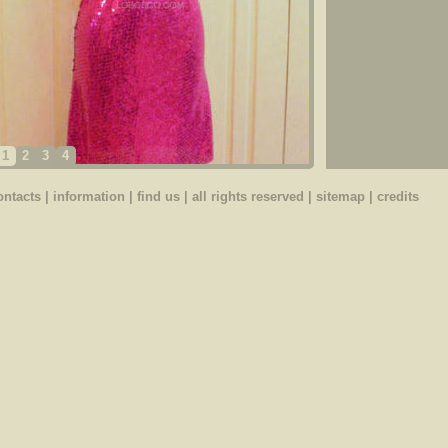
1
2
3
4
ontacts
|
information
|
find us
| all rights reserved |
sitemap
|
credits