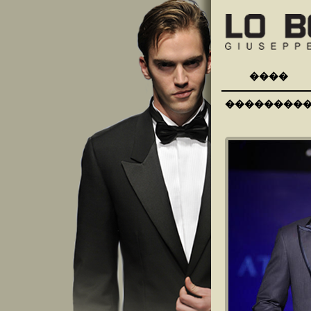
����
��������