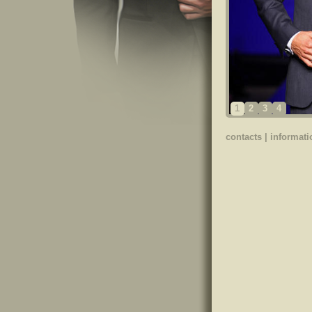
1
2
3
4
contacts
|
informati