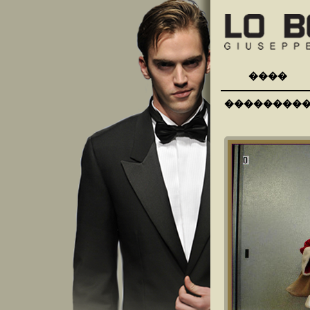
����
��������