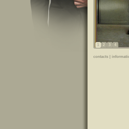
1
2
3
4
contacts
|
informati