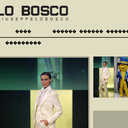
����
������
������
�����
���������