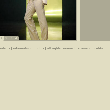
1
2
3
4
ontacts
|
information
|
find us
| all rights reserved |
sitemap
|
credits