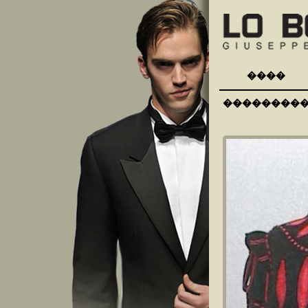
����
��������