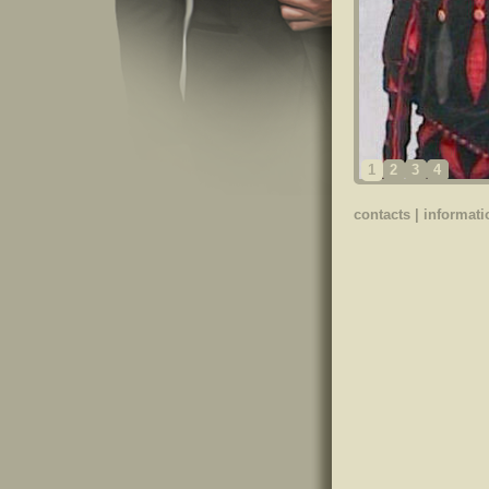
1
2
3
4
contacts
|
informati