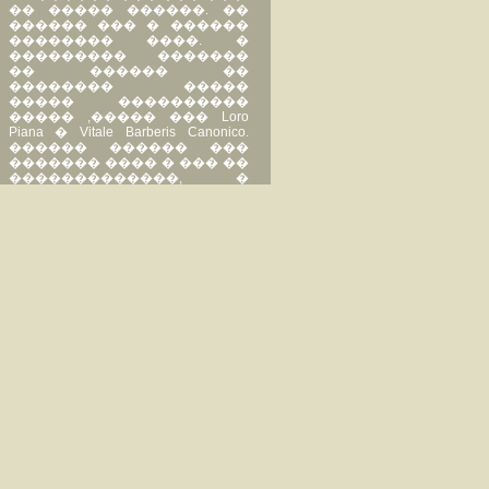
�� ����� ������. ��
������ ��� � ������
�������� ����. �
��������� �������
�� ������ ��
�������� �����
����� ����������
����� ,����� ��� Loro
Piana � Vitale Barberis Canonico.
������ ������ ���
������� ���� � ��� ��
�������������, �
������� �� ��������
������� ���
���������������
������ �� ����� ��
�����
��������������
��������.