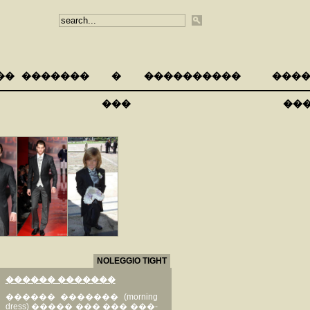
��
�������
�
����������
����
���
��
NOLEGGIO TIGHT
������ �������
������ ������� (morning
dress) ����� ��� ��� ���-