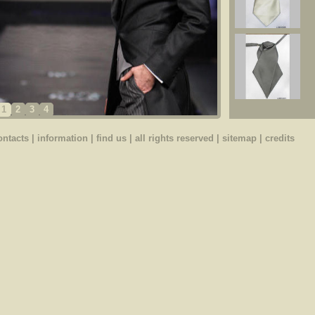
1
2
3
4
ontacts
|
information
|
find us
| all rights reserved |
sitemap
|
credits