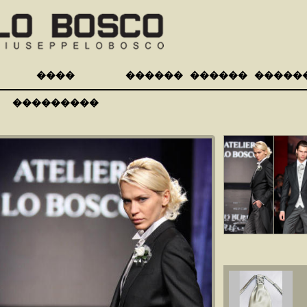
����
������
������
�����
���������